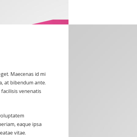
 eget. Maecenas id mi
a, at bibendum ante.
acilisis venenatis
 voluptatem
eriam, eaque ipsa
eatae vitae.