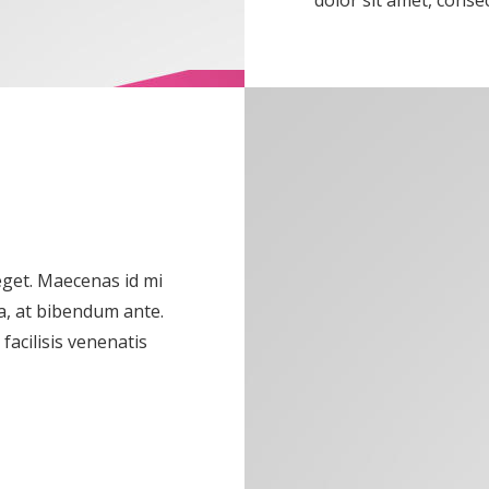
dolor sit amet, consect
 eget. Maecenas id mi
a, at bibendum ante.
acilisis venenatis