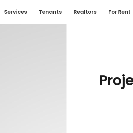
Services
Tenants
Realtors
For Rent
Proj