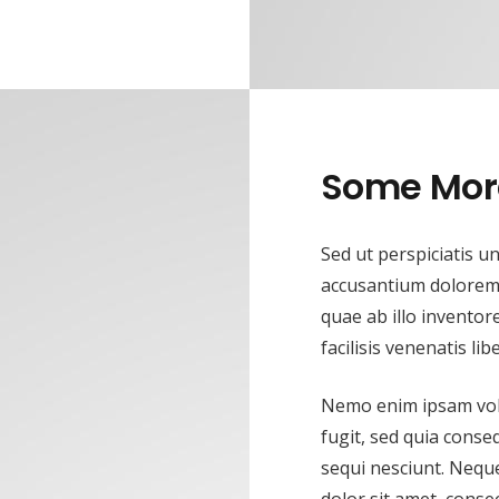
Some More
Sed ut perspiciatis u
accusantium dolorem
quae ab illo inventore
facilisis venenatis l
Nemo enim ipsam volu
fugit, sed quia cons
sequi nesciunt. Nequ