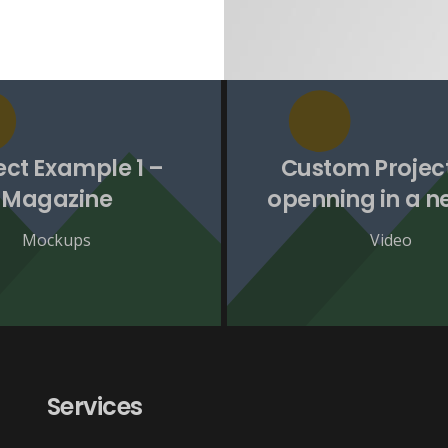
ect Example 1 –
Custom Project
Magazine
openning in a n
Mockups
Video
Services